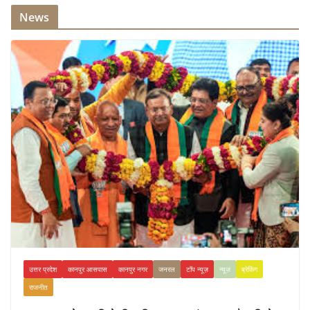
News
उत्तर प्रदेश
कानपुर आसपास
कानपुर नगर
जनरल
टॉप न्यूज़
न्यूज़
ब्रेकिंग
राजनीत