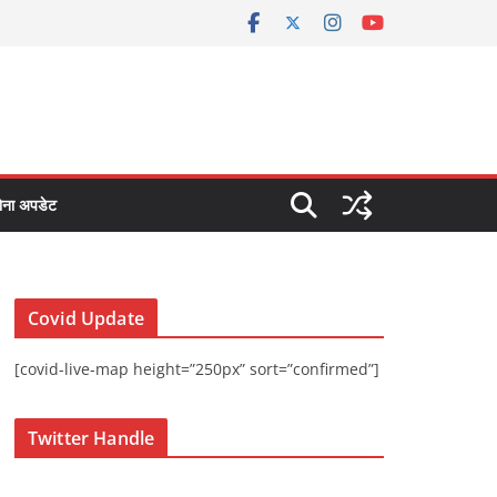
ोना अपडेट
Covid Update
[covid-live-map height=”250px” sort=”confirmed”]
Twitter Handle