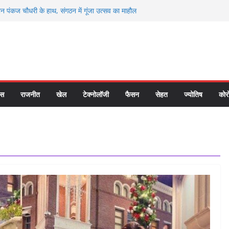
 बाजपेयी ने सिद्धनाथ मंदिर में जनता को समर्पित किया
ान पंकज चौधरी के हाथ, संगठन में गूंजा उत्सव का माहौल
य ने कार्यभार संभालते ही दिए सख्त निर्देश, दीपावली को
्यवस्था पर फोकस
अशोक रावत की अध्यक्षता में सड़क सुरक्षा बैठक,
क सुधार को लेकर दिए सुझाव
भारी! होली खेलने के बाद गंगा नहाने गए थे 4 दोस्त,
्तेदारों के उड़े होश
ास
राजनीत
खेल
टेक्नोलॉजी
फैसन
सेहत
ज्योतिष
कोर